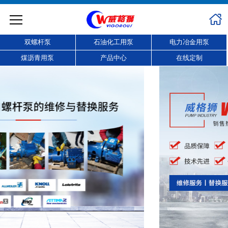
双螺杆泵
石油化工用泵
电力冶金用泵
煤沥青用泵
产品中心
在线定制