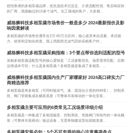
想找靠谱的多相泵撬品牌，优先选技术沉淀足、介质适配性强、售后响应快
的厂商，我接触过的10多个油气、化工领域的客户，大多都...
威格狮科技多相泵撬市场售价一般是多少 2024最新报价及影
响因素解读
多相泵撬的市场售价通常在3万-80万元区间，核心差异来自流量、承压能
力、材质和定制化程度。我上周跟西北油气田的采购客户对...
威格狮科技多相泵撬采购指南：3个要点帮你选到适配的型号
采购多相泵撬适配型号的核心逻辑是「工况参数优先、场景需求匹配、后期
运维成本可控」什么是多相泵撬？多相泵撬是集成了多相泵、...
威格狮科技多相泵撬国内生产厂家哪家好 2024高口碑实力厂
商精选推荐
多相泵撬是将多相泵（可同时输送气、液、固混合介质的特种泵）、控制系
统、阀门管路集成在橇装底座（可整体吊装移动的一体化安装...
多相泵撬主要可应用的6类常见工况场景详细介绍
多相泵撬是一种集成了多相混输泵、控制系统、管路阀门等组件的一体化橇
装（可整体吊装移动）输运设备，无需单独建设泵站就能直接...
多相泵撬安装必知：5个不可忽视的核心注意事项盘点